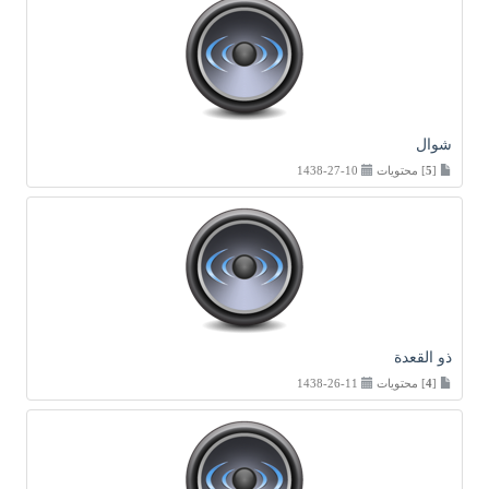
شوال
[
5
] محتويات
10-27-1438
ذو القعدة
[
4
] محتويات
11-26-1438