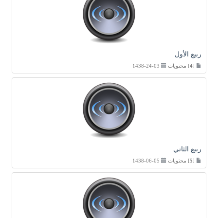
ربيع الأول
[
4
] محتويات
03-24-1438
ربيع الثاني
[
5
] محتويات
05-06-1438