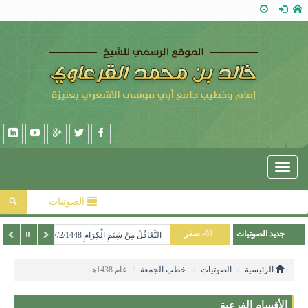
Toggle
navigation
الصوتيات
جديد الصوتيات
02- صفر
التَّغَافُلُ مِنْ شِيَمِ الْكِرَامِ 17/2/1448هـ
01- محرم
الرئيسية
الصوتيات
خطب الجمعة
عام 1438هـ
12- ذو الحجة
الأقسام الفرعية