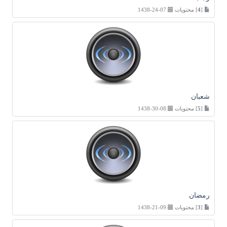
[
4
] محتويات
07-24-1438
شعبان
[
5
] محتويات
08-30-1438
رمضان
[
3
] محتويات
09-21-1438