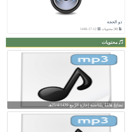
ذو الحجة
[
4
] محتويات
12-17-1446
محتويات
نَصَائِحُ هَامَّةٌ بِمُنَاسَبَةِ إجَازَةِ الرَّبيعِ 25/4/1439هـ