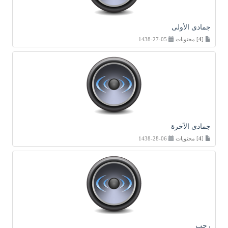
جمادى الأولى
[
4
] محتويات
05-27-1438
جمادى الآخرة
[
4
] محتويات
06-28-1438
رجب