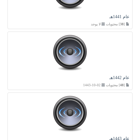
عام 1441هـ
[
38
] محتويات
لا يوجد
عام 1442هـ
[
48
] محتويات
02-10-1443
عام 1443هـ