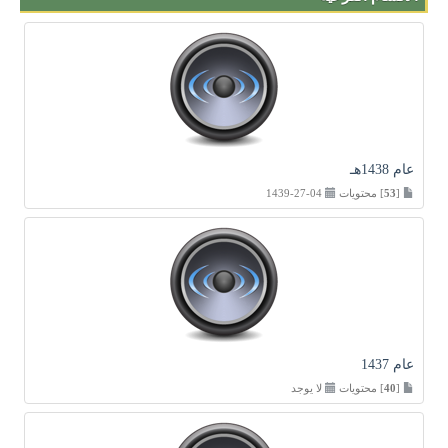
عام 1438هـ
[
53
] محتويات
04-27-1439
عام 1437
[
40
] محتويات
لا يوجد