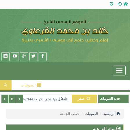
Toggle
navigation
الصوتيات
01- محرم
جديد الصوتيات
02- صفر
التَّغَافُلُ مِنْ شِيَمِ الْكِرَامِ 17/2/1448هـ
12- ذو الحجة
الرئيسية
الصوتيات
خطب الجمعة
الأقسام الفرعية