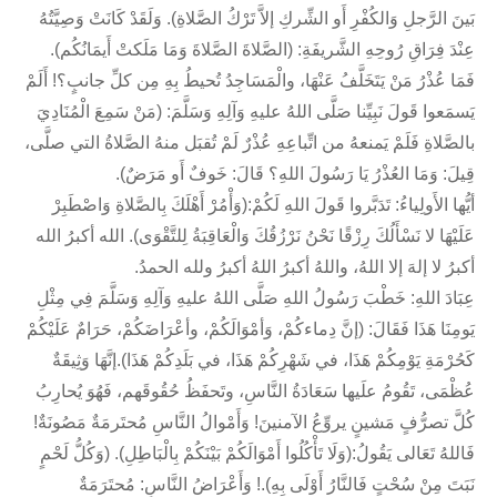
بَينَ الرَّجلِ وَالكُفْرِ أَو الشِّركِ إلاَّ تَرْكُ الصَّلاةِ). وَلَقَدْ كَانَتْ وَصِيَّتُهُ
عِنْدَ فِرَاقِ رُوحِهِ الشَّريفَةِ: (الصَّلاةَ الصَّلاةَ وَمَا مَلَكتْ أَيمَانُكُم).
فَمَا عُذْرُ مَنْ يَتَخَلَّفُ عَنْهَا، والْمَسَاجِدُ تُحيطُ بِهِ مِن كلِّ جانبٍ؟! أَلَمْ
يَسمَعوا قَولَ نَبِيِّنا صَلَّى اللهُ عليهِ وَآلِهِ وَسَلَّمَ: (مَنْ سَمِعَ الْمُنَادِيَ
بالصَّلاةِ فَلَمْ يَمنعهُ من اتِّباعِهِ عُذْرٌ لَمْ تُقبَل منهُ الصَّلاةُ التي صلَّى،
قِيلَ: وَمَا العُذْرُ يَا رَسُولَ اللهِ؟ قَالَ: خَوفٌ أَو مَرَضٌ).
أيُّها الأَولِياءُ: تَدَبَّروا قَولَ اللهِ لَكُمْ:(وَأْمُرْ أَهْلَكَ بِالصَّلاةِ وَاصْطَبِرْ
عَلَيْهَا لا نَسْأَلُكَ رِزْقًا نَحْنُ نَرْزُقُكَ وَالْعَاقِبَةُ لِلتَّقْوَى). الله أكبرُ الله
أكبرُ لا إلهَ إلا اللهُ، واللهُ أكبرُ اللهُ أكبرُ ولله الحمدُ.
عِبَادَ اللهِ: خَطْبَ رَسُولُ اللهِ صَلَّى اللهُ عليهِ وَآلِهِ وَسَلَّمَ فِي مِثْلِ
يَومِنَا هَذَا فَقَالَ: (إنَّ دِماءكُمْ، وَأمْوَالَكُمْ، وأعْرَاضَكُمْ، حَرَامٌ عَلَيْكُمْ
كَحُرْمَةِ يَوْمِكُمْ هَذَا، في شَهْرِكُمْ هَذَا، في بَلَدِكُمْ هَذَا).إنَّهَا وَثِيقَةٌ
عُظْمَى، تَقُومُ علَيها سَعَادَةُ النَّاسِ، وتَحفَظُ حُقُوقَهم، فَهُوَ يُحارِبُ
كُلَّ تصرُّفٍ مَشينٍ يروِّعُ الآمنينَ! وَأَمْوالُ النَّاسِ مُحتَرمَةٌ مَصُونَةٌ!
فَاللهُ تَعَالى يَقُولُ:(وَلَا تَأْكُلُوا أَمْوَالَكُمْ بَيْنَكُمْ بِالْبَاطِلِ). (وَكُلُّ لَحْمٍ
نَبَتَ مِنْ سُحْتٍ فَالنَّارُ أَوْلَى بِهِ).! وَأَعْرَاضُ النَّاسِ: مُحتَرَمَةٌ