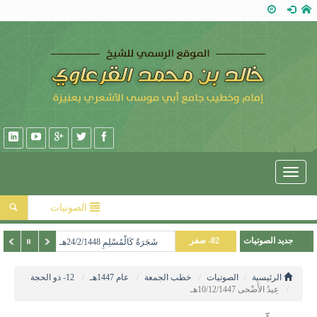
Toggle
navigation
الصوتيات
01- محرم
جديد الصوتيات
02- صفر
شَجَرَةٌ كَالْمُسْلِمِ 24/2/1448هـ
12- ذو الحجة
الرئيسية
الصوتيات
خطب الجمعة
عام 1447هـ
12- ذو الحجة
عِيدُ الأَضْحى 10/12/1447هـ