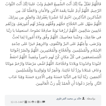
فَاللَّهُمَّ تَقَبَّلْ مِنَّا إنَّكَ أَنْتَ السَّمِيعُ العَلِيمُ وَتُبْ عَلينَا إنَّكَ أَنْتَ التَّوَابُ
الرِّحِيمُ. اللَّهُمَّ أَدِمْ عَلَينَا نِعْمَةَ الأَمْنِ وَالأَمَانِ وَاجْعَلْنَا لَكَ مِن
الشَّاكرينَ الذَّاكِرينَ. اخْتِمْ لَنَا عَشْرَنَا بِغُفْرَانِكَ وَالعِتْقِ مِن نِيرَانِكَ.
اللَّهُمَّ سَهِّل عَلى الحُجَّاجِ حَجَّهُم وَفِّقْهُم وَيَسِّرْ لَهُم أُمُورَهَمُ، وَرُدَّهُم
غَانِمِينَ سَالِمِينَ. اللَّهُمَّ ارزُقنا تَوبَةً صادِقَةً نَصُوحا، استعمِلنا يا رَبَّنا
في طاعِتِكَ، وَجَنِّبنا مَعاصِيكَ. اللَّهُمَّ وفِّق ولاةَ أُمُورِنَا لِمَا تُحبُّ
وَتَرْضَى، وَأَعِنْهُمْ عَلى البرِّ وَالتَّقوَى، وَاجْزِهِمْ خَيرًا عَلى خِدْمَةِ
الإسْلامِ والْمُسْلِمينَ, وَالْحُجَّاجِ وَالْمُعْتَمِرينَ. اللَّهُمَّ وَانْصُرْ إخْوَانَنَا
الْمُستَضعَفِينَ في كُلِّ مَكانٍ كُنْ لَهم ناصِراً ومُعِيناً. اللَّهُمَّ احفَظْ
جُنُودَنَا وَحُدُودَنَا وَبِلادَنَا وَحُجَّاجَنَا، اللَّهُمَّ اشْفِ مَرْضَانَا وَارْحَمْ مَوتَانَا
وَعَافِ مُبتَلانا ورُدَّ لَنَا غَائِبَنا، وَاغْفِرْ لَنَا وَلِوَالِدِينَا وَلِلْمُسْلِمينَ
أَجْمَعِينَ. رَبَّنَا آتِنَا فِي الدُّنْيَا حَسَنَةً وَفِي الْآخِرَةِ حَسَنَةً وَقِنَا عَذَاب
النَّارِ. وَآخِرُ دَعْوَانا أَنِ الْحَمْدُ لِلَّهِ رَبِّ الْعَالَمِينَ.
بواسطة :
خالد بن محمد القرعاوي
12-11-1447
96
0
0