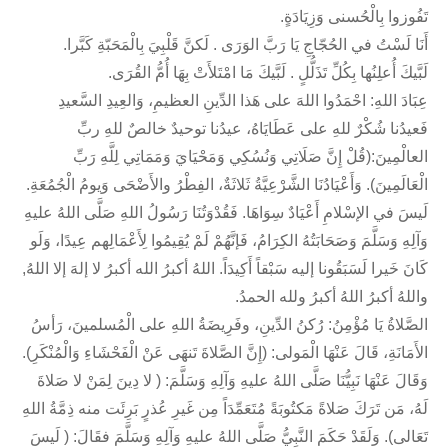
تَفُوزوا بِالْحُسنى وَزِيَادَةٍ.
أَنَا لَسْتُ في الحُجّاجِ يَا رَبَّ الوَرَى . لَكنَّ قَلْبِيَ بِالْمَحَبّةِ كَبَّرا.
لَبَّيكَ أُعلِنُها بِكُلِّ تَذَلُّلٍ . لَبَّيكَ مَا امْتَلأَتْ بِهَا أُمُّ القُرَى.
عِبَادَ اللهِ: احْمَدُوا اللهَ على هَذا الدِّينِ العظيمِ، وَالعِيدِ السَّعيدِ
فَعيدُنا شُكْرٌ للهِ على عَطَايَاهُ، عيدُنا توحيدٌ خالصٌ للهِ ربِّ
العالْمِينَ:(قُلْ إِنَّ صَلَاتِي وَنُسُكِي وَمَحْيَايَ وَمَمَاتِي لِلَّهِ رَبِّ
الْعَالَمِينَ). وَأَعْيَادُنَا الشَّرْعِيَّةُ ثَلاثَةٌ، الفِطْرُ والأَضْحَى وَيومُ الْجُمُعَةِ.
لَيسَ في الإسْلامِ أَعْيَادٌ سِوَاهَا. فَقُدْوَتُنَا رَسُولُ اللهِ صَلَّى اللهُ عليهِ
وَآلِهِ وَسَلَّمَ وَصَحَابَتُهُ الكِرَامُ، فَإنَّهُمْ لَمْ يُقِيمُوا لِأَعْمَالِهم عِيدًا، وَلَو
كَانَ خَيرا لَسَبَقُونا إليه سَبْقاً أَكِيدَاً. اللهُ أكبرُ الله أكبرُ لا إلهَ إلا اللهُ,
واللهُ أكبرُ اللهُ أكبرُ ولله الحمدُ.
الصَّلاةُ يَا مُؤْمِنُ: رُكنُ الدِّينِ، وفَرِيضَةُ اللهِ على الْمُسلمينَ، رَأسُ
الأَمَانَةِ، قَالَ عَنْهَا الْمَولى: (إِنَّ الصَّلاةَ تَنهَى عَنْ الْفَحْشَاءِ وَالْمُنْكَرِ).
وَقَالَ عَنْهَا نَبِيُّنَا صَلَّى اللهُ عليهِ وَآلِهِ وَسَلَّمَ: ( لا دِينَ لِمَنْ لا صَلاةَ
لَهُ، مَن تَرَكَ صَلاةً مَكتُوبَةً مُتَعَمِّدَاً مِن غَيرِ عُذرٍ بَرِئَت منه ذِمَّةُ اللهِ
تَعَالى). وَلَقَدْ حَكَمَ النَّبِيُّ صَلَّى اللهُ عليهِ وَآلِهِ وَسَلَّمَ فقَالَ: ( لَيسَ