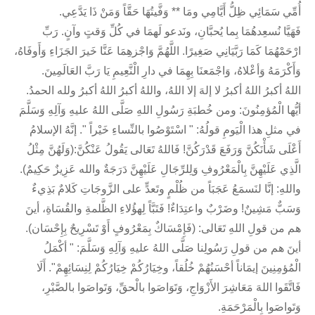
أُمِّي سَمَائِي ظِلُّ أَيَّامِي ومَا ** وَفَّيتُهَا حَقَّاً وَمَنْ ذَا يَدَّعِي.
فَهَيَّا نُسعِدهُمَا بِما يُحبَّانِ، ونَدعو لَهمَا في كُلِّ وَقتٍ وآنٍ. رَبِّ
ارْحَمْهُمَا كَمَا رَبَّيَانِي صَغِيرًا. اللَّهُمَّ وَاجْزهِمَا عَنَّا خَيرَ الجَزَاءِ وَأَوفَاهُ،
وَأَكْرَمَهُ وَأعْلاهُ، وَاجْمَعنَا بِهِمَا في دارِ الْنَّعِيمِ يَا رَبَّ العَالَمِينَ.
اللهُ أكبرُ اللهُ أكبرُ لا إلهَ إلا اللهُ، واللهُ أكبرُ اللهُ أكبرُ ولله الحمدُ.
أيُّها الْمُؤمِنُونَ: ومن خُطبَةِ رَسُولِ اللهِ صَلَّى اللهُ عليهِ وَآلِهِ وَسَلَّمَ
في مثلِ هذا الْيَومِ قولُهُ: " اسْتَوْصُوا بالنِّساءِ خَيْراً ". إنَّهُ الإسلامُ
أَعْلَى شَأْنَكُنَّ وَرَفَعَ قَدْرَكُنَّ! فَاللهُ تَعَالى يَقُولُ عَنْكُنَّ:(وَلَهُنَّ مِثْلُ
الَّذِي عَلَيْهِنَّ بِالْمَعْرُوفِ وَلِلرِّجَالِ عَلَيْهِنَّ دَرَجَةٌ والله عَزِيزٌ حَكِيمٌ).
واللهِ: إنَّا لنَسمَعُ عَجَبَاً من ظُلْمٍ وتَعدٍّ على الزَّوجَاتِ كَلامٌ بَذِيءٌ
وَسَبٌّ مَشِينٌ! وضَرْبٌ واعتِدَاءٌ! فَتَبَّاً لِهؤُلاءِ الظَّلمةِ والقُسَاةِ، أينَ
هم من قولِ اللهِ تَعَالى: (فَإِمْسَاكٌ بِمَعْرُوفٍ أَوْ تَسْرِيحٌ بِإِحْسَان).
أينَ هم من قولِ رَسُولِنا صَلَّى اللهُ عليهِ وَآلِهِ وَسَلَّمَ: " أكْمَلُ
الْمُؤمِنِينَ إيمَاناً أحْسَنُهُمْ خُلُقاً، وخِيَارُكُمْ خِيَارُكُمْ لِنِسَائِهِمْ". أَلَا
فَاتَّقَوا اللهَ مَعَاشِرَ الأَزْوَاجِ، وَتَوَاصَوا بالْحقِّ، وَتَواصَوا بالصَّبْرِ،
وَتَواصَوا بِالْمَرْحَمَةِ.