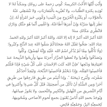
وَأَنْتِ أَيَّتُهَا الأُخْتُ الكريمةُ: كُوني رَحمةً على زوجُكِ وسَكَناً لهُ! لا
تُؤذِيهِ بِكثرَةِ الطَّلبات، ولا تُعَيِّرِيه بالْمُقارَنَاتِ، وَلا تَنْشَغِلي عَنْهُ
بالْجَوَّلاتِ، أَو بِكَثْرَةِ الْخُرُوجِ مِنَ الْبَيتِ! وَكُونِي خَيرَ امْرَأَةٍ لَهُ، إنْ
نَظَرَ إلَيهَا سَرَّتُهُ وَإنْ أَمَرَهَا أَطَاعَتْهُ، وَاعْلَمِي أَنَّما هُوَ جنَّتُكِ وَنَارُكِ
فَانْظُرِي مَكَانَكِ منهُ!
اللهُ أكبرُ الله أكبرُ لا إلهَ إلا اللهُ، واللهُ أكبرُ اللهُ أكبرُ وللهِ الحَمدُ.
عِبَادَ اللهِ: ضَحُّوا تَقَبَّلَ اللهُ ضَحَايَاكُمْ سَمُّوا اللهَ عِندَ الذَّبْحِ وكبِّروا:
(وَلَا تَأْكُلُوا مِمَّا لَمْ يُذْكَرِ اسْمُ الله عَلَيْهِ وَإِنَّهُ لَفِسْقٌ). وكُلُوا
وتَصَدَّقُوا وأَهدُوا ولا تُعطوا الجزَّارَ أُجرَتَهُ منها وأَرِيحُوا الذَّبِيحةَ عندَ
اقتِيَادِهَا وَذَبْحِها "فإنَّ الله كَتَبَ الإحْسَانَ عَلَى كُلِّ شَيْءٍ فَإذَا قَتَلْتُم
فَأحْسِنُوا القِتْلَة، وَإِذَا ذَبَحْتُمْ فَأحْسِنُوا الذِّبْحَةَ، وَليُحِدَّ أَحَدُكُمْ
شَفْرَتَه، وَلْيُرِح ذَبِيحَتَهُ ". وإذا أَتَيتُم من طَرِيقٍ فَارجِعُوا من طَرِيقٍ
آخَرَ! وَمِن السُّنَّةِ أنْ تَأكُلَ من أُضحِيَتِكَ قَبْلَ كُلِّ شيءٍ! وأَكثروا في
أيَّامِ التَّشريقِ من التَّهليلِ والتَّكبِيرِ والتَّحميدِ، ولا يَجُوزُ صِيامُها،
وَيُوجَدُ بحمدِ اللهِ أُنَاسٌ يُعْنَونَ بجمعِ لُحومِ الأضاحي وشُحُومِهَا،
كِجَمعِيَّةِ البِرِّ، وَجَمْعِيَّةِ فَائِضٍ.