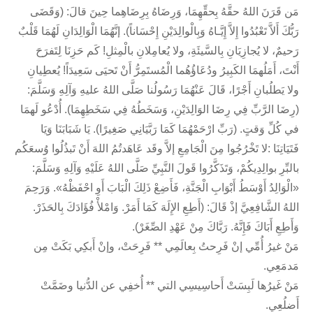
مَن قَرَنَ اللهُ حقَّهُ بِحقِّهِمَا، وَرِضَاهُ بِرِضَاهِما حِينَ قالَ: (وَقَضَى
رَبُّكَ أَلاَّ تَعْبُدُوا إِلاَّ إِيَّـاهُ وَبِالْوالِدَيْنِ إِحْسَاناً). إنَّهُمَا الْوَالِدَانِ لَهُمَا قَلْبٌ
رَحيمٌ، لا يُجازِيَانِ بِالسَّيئَةِ، ولا يُعامِلانِ بالْمِثلِ! كَم حَزِنَا لِتَفرَحَ
أَنْتَ، أَمَلُهمَا الكَبِيرُ ودُعَاؤُهُما الْمُستَمِرُّ أَنْ تَحيَى سَعِيدَاً! يُعطِيانِ
ولا يَطلُبانِ أَجْرًا، قَالَ عَنْهُمَا رَسُولُنا صَلَّى اللهُ عليهِ وَآلِهِ وَسَلَّمَ:
(رِضَا الرَّبِّ فِي رِضَا الوَالِدَيْنِ، وَسَخَطُهُ فِي سَخَطِهِمَا). أُدْعُو لَهمَا
في كُلِّ وَقتٍ. (رَبِّ ارْحَمْهُمَا كَمَا رَبَّيَانِي صَغِيرًا). يَا شَبَابَنَا وَيَا
فَتَيَاتِنَا :لا تَخْرُجُوا مِنَ الْجَامِعِ إلاَّ وقَد عَاهَدتُمُ اللهَ أَنْ تَبذُلُوا وُسعَكُم
بالبِّرِ بوالِدِيكُمْ، وَتَذَكَّرُوا قَولَ النَّبِيِّ صَلَّى اللهُ عَلَيْهِ وَآلِهِ وَسَلَّمَ:
«الْوَالِدُ أَوْسَطُ أَبْوَابِ الْجَنَّةِ، فَأَضِعْ ذَلِكَ الْبَابَ أَوِ احْفَظْهُ». وَرَحِمَ
اللهُ الشَّافِعِيَّ إذْ قَالَ: (أَطِعِ الإِلَهَ كَمَا أَمَرْ. وَامْلأْ فُؤَادَكَ بِالحَذَرْ.
وَأَطِعِ أَبَاكَ فَإِنَّهُ. رَبَّاكَ مِنْ عَهْدِ الصِّغَرْ).
مَنْ غيرُ أُمِّي إنْ فَرِحتُ بِعالَمِي ** فَرِحَتْ، وإنْ أَبكِي بَكَتْ مِن
مَدمَعِي.
مَنْ غَيرُها لَبِسَتْ أَحاسِيسِي التي ** أُخفِي عن الدُّنيا وضَمَّتْ
أَضلُعِي.