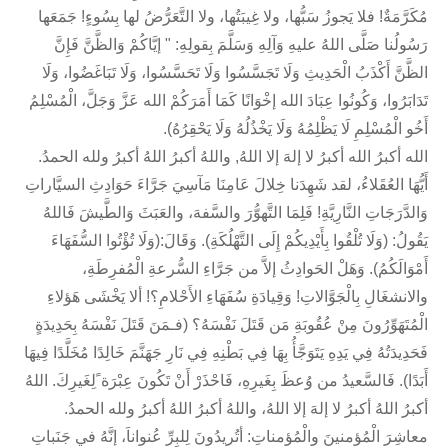
مُكَرَّمَةٌ! فلا يَجوزُ سَبُّها، ولا غِيبَتُها، ولا التَّعَرُّضُ لها بِسُوءٍ! جَمَعَها
رَسُولُنا صَلَّى اللهُ عليهِ وَآلِهِ وَسَلَّمَ بِقولِهِ: " إيَّاكُمْ وَالظَّنَّ فَإِنَّ
الظَّنَّ أَكْذَبُ الْحَدِيثِ وَلَا تَجَسَّسُوا وَلَا تَحَسَّسُوا، وَلَا تَبَاغَضُوا، وَلَا
تَدَابَرُوا، وَكُونُوا عِبَادَ الله إخْوَانًا كَمَا أَمَرَكُمْ الله عَزَّ وَجَلَّ، الْمُسْلِمُ
أَخُو الْمُسْلِمِ لَا يَظْلِمُهُ وَلَا يَخْذُلُهُ وَلَا يَحْقِرُهُ).
الله أكبرُ الله أكبرُ لا إلهَ إلا اللهُ, واللهُ أكبرُ اللهُ أكبرُ ولله الحمدُ.
أَيُّهَا العُقَلاءُ، لقد شَهِدَنا خِلالَ عَامِنَا مَآسِيَ جَرَّاءَ حَوَادِثِ السيَّاراتِ
وَالدَّرَجَاتِ النَّارِيَّةِ! فَلِمَا التَّهوُّرَ والسَّفهَ، والعَبَثَ وَالطَّيشَ فَاللهُ
يَقُولُ: (وَلَا تُلْقُوا بِأَيْدِيكُمْ إِلَى التَّهْلُكَةِ). وَقَالَ:(وَلَا تُؤْتُوا السُّفَهَاءَ
أَمْوَالَكُمُ). وَهَلْ الحَوادِثُ إلاَّ من جَرَّاءِ السُّرعةِ الْمُفرِطَةِ،
والانشغَالِ بِالْجَوَّالاتِ! وَقِيادَةِ سُفَهَاءِ الأَحْلامِ؟! ألا يَخْشَى هَؤلاءِ
الْمُتَهَوِّرُونَ مِنْ عُقُوبَةِ مَن قَتَلَ نَفْسَهُ؟ (فـمَنَ قَتَلَ نَفْسَهُ بِحَدِيدَةٍ
فَحَدِيدَتُهُ فِي يَدِهِ يَتَوَجَّأُ بِهَا فِي بَطْنِهِ فِي نَارِ جَهَنَّمَ خَالِدًا مُخَلَّدًا فِيهَا
أَبَدًا). فَالسَّعيدُ من وُعظَ بِغَيرِهِ، فَاحْذَرْ أَنْ تَكُونَ عِبْرَة ًلِغَيرِكَ. اللهُ
أكبرُ اللهُ أكبرُ لا إلهَ إلا اللهُ، واللهُ أكبرُ اللهُ أكبرُ ولله الحمدُ.
معاشِرَ الْمُؤمنينَ والْمُؤمناتِ: أتُريدُونَ لِلبِرِّ عُنواناَ، إنَّهُ في جَنَباتِ